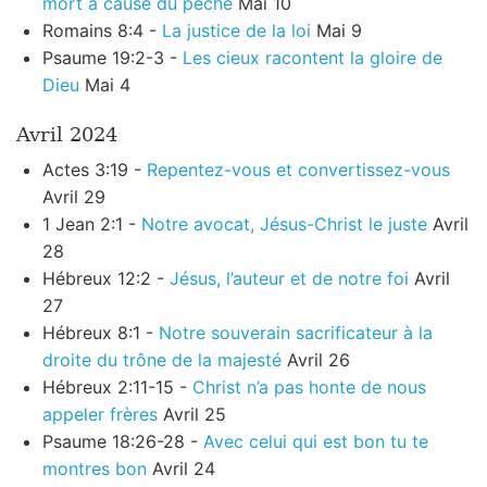
mort à cause du péché
Mai 10
Romains 8:4 -
La justice de la loi
Mai 9
Psaume 19:2-3 -
Les cieux racontent la gloire de
Dieu
Mai 4
Avril 2024
Actes 3:19 -
Repentez-vous et convertissez-vous
Avril 29
1 Jean 2:1 -
Notre avocat, Jésus-Christ le juste
Avril
28
Hébreux 12:2 -
Jésus, l’auteur et de notre foi
Avril
27
Hébreux 8:1 -
Notre souverain sacrificateur à la
droite du trône de la majesté
Avril 26
Hébreux 2:11-15 -
Christ n’a pas honte de nous
appeler frères
Avril 25
Psaume 18:26-28 -
Avec celui qui est bon tu te
montres bon
Avril 24