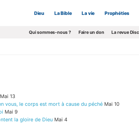
Dieu
La Bible
La vie
Prophéties
Qui sommes-nous ?
Faire un don
La revue Dis
Mai 13
 en vous, le corps est mort à cause du péché
Mai 10
oi
Mai 9
ntent la gloire de Dieu
Mai 4