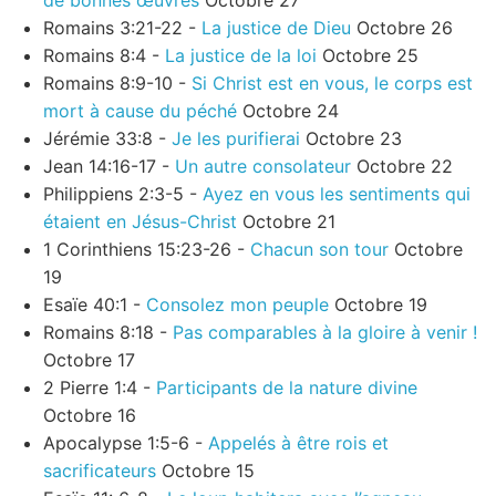
de bonnes œuvres
Octobre 27
Romains 3:21-22 -
La justice de Dieu
Octobre 26
Romains 8:4 -
La justice de la loi
Octobre 25
Romains 8:9-10 -
Si Christ est en vous, le corps est
mort à cause du péché
Octobre 24
Jérémie 33:8 -
Je les purifierai
Octobre 23
Jean 14:16-17 -
Un autre consolateur
Octobre 22
Philippiens 2:3-5 -
Ayez en vous les sentiments qui
étaient en Jésus-Christ
Octobre 21
1 Corinthiens 15:23-26 -
Chacun son tour
Octobre
19
Esaïe 40:1 -
Consolez mon peuple
Octobre 19
Romains 8:18 -
Pas comparables à la gloire à venir !
Octobre 17
2 Pierre 1:4 -
Participants de la nature divine
Octobre 16
Apocalypse 1:5-6 -
Appelés à être rois et
sacrificateurs
Octobre 15