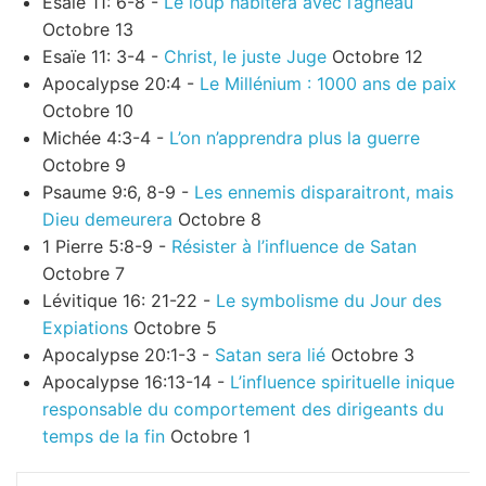
Esaïe 11: 6-8 -
Le loup habitera avec l’agneau
Octobre 13
Esaïe 11: 3-4 -
Christ, le juste Juge
Octobre 12
Apocalypse 20:4 -
Le Millénium : 1000 ans de paix
Octobre 10
Michée 4:3-4 -
L’on n’apprendra plus la guerre
Octobre 9
Psaume 9:6, 8-9 -
Les ennemis disparaitront, mais
Dieu demeurera
Octobre 8
1 Pierre 5:8-9 -
Résister à l’influence de Satan
Octobre 7
Lévitique 16: 21-22 -
Le symbolisme du Jour des
Expiations
Octobre 5
Apocalypse 20:1-3 -
Satan sera lié
Octobre 3
Apocalypse 16:13-14 -
L’influence spirituelle inique
responsable du comportement des dirigeants du
temps de la fin
Octobre 1