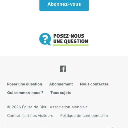
Abonnez-vous
Dieu nous enseigne et nous corrige quand nous
Poser une question
Abonnement
Nous contacter
étudions la Bible (2 Timothée 3:16-17). Dieu nous
Qui sommes-nous ?
Tous sujets
sanctifie — nous distingue — par sa vérité, par la
Bible (Jean 17:17). La communauté est également
© 2026 Église de Dieu, Association Mondiale
vitale pour nous dans le travail sur notre objectif de
Contrat liant nos visiteurs
Politique de confidentialité
nous préparer au retour de Christ et à
l’établissement de son royaume sur terre. Cette