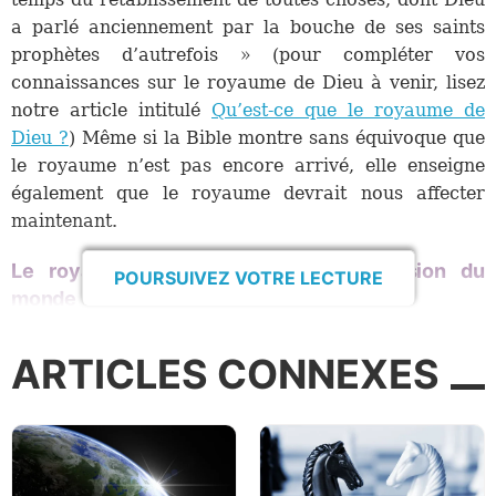
a parlé anciennement par la bouche de ses saints
prophètes d’autrefois » (pour compléter vos
connaissances sur le royaume de Dieu à venir, lisez
notre article intitulé
Qu’est-ce que le royaume de
Dieu ?
) Même si la Bible montre sans équivoque que
le royaume n’est pas encore arrivé, elle enseigne
également que le royaume devrait nous affecter
maintenant.
Le royaume devrait changer notre vision du
POURSUIVEZ VOTRE LECTURE
monde
Une motivation qui devrait nous changer lorsque
ARTICLES CONNEXES
nous commençons à croire en la bonne nouvelle du
royaume de Dieu résulte de notre perspective du
monde qui nous entoure. Ce monde physique est tout
ce que nous connaissons par expérience personnelle.
Bien qu’il contienne de bonnes choses, grâce à