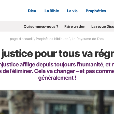
Dieu
La Bible
La vie
Prophéties
Qui sommes-nous ?
Faire un don
La revue Dis
page d'accueil
\
Prophéties bibliques
\
Le Royaume de Dieu
 justice pour tous va rég
’injustice afflige depuis toujours l’humanité, 
 de l’éliminer. Cela va changer – et pas comme 
généralement !