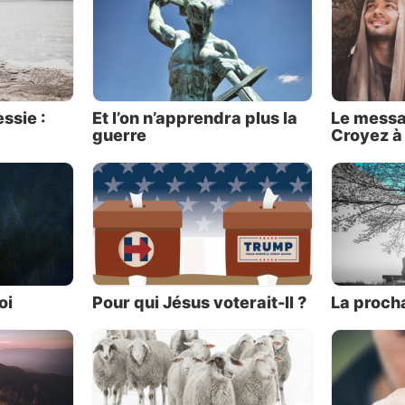
 sais que cela va changer », chantait-il.
t raison. Un changement va se produire. Néanmoins, il 
 façon inattendue, et pour des raisons – et d’une m
es de la majorité, décrites dans un livre ancien cont
x conseils pour notre monde moderne.
ssie :
Et l’on n’apprendra plus la
Le messa
guerre
Croyez à
bien longtemps, la nation d’Israël était devenue mo
nte et déclinait en tant que puissance. Par la bo
e Ésaïe, Dieu ouvrit son cœur à son peuple, identif
es et l’implorant d’appliquer les solutions divines. L’i
’un de ses pires fléaux. La justice (et son absence) oc
mportante dans la Bible, mais Ésaïe est celui des servi
l qui en parle le plus.
oi
Pour qui Jésus voterait-Il ?
La proch
its sont fascinants en ce qu’ils contiennent des pr
encore s’accomplir ainsi que des prédictions aux Israél
 réalisées lors de leur défaite et de leur captivité aux m
ns en 722 avant notre ère. Dans ces anciens avertisse