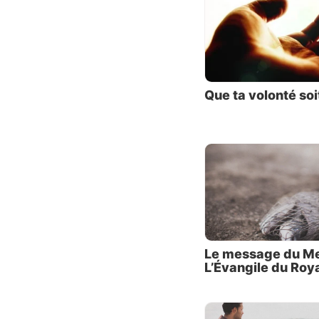
Plusieu
– avait
violati
5:8).
Que ta volonté soit
Il semb
plutôt 
équitab
nous n
notre é
tout ef
« Cela
Il y a
Le message du Me
L’Évangile du Ro
améric
changer
monde e