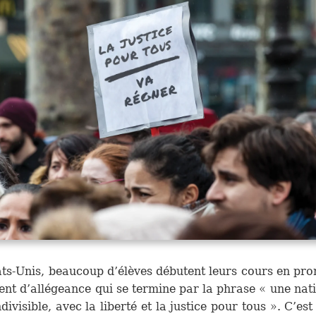
ts-Unis, beaucoup d’élèves débutent leurs cours en pr
ent d’allégeance qui se termine par la phrase « une nat
divisible, avec la liberté et la justice pour tous ». C’es