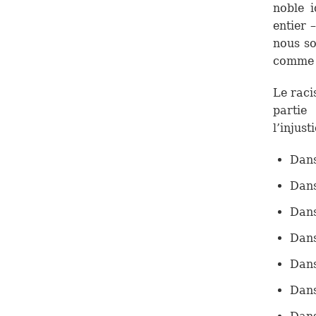
noble i
entier 
nous so
comme c
Le raci
partie
l’injust
Dans
Dans
Dans
Dans
Dans
Dans