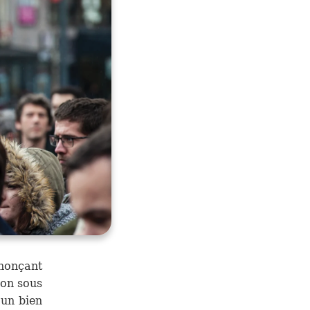
ononçant
ion sous
t un bien