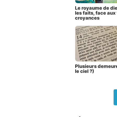
Le royaume de die
« Voilà
les faits, face au
amour »
croyances
le lire
point, 
bénie 
avertis
Les ca
Le slog
Plusieurs demeur
paix vo
le ciel ?)
la just
pratiqu
d’espri
agences
Dieu d
attenti