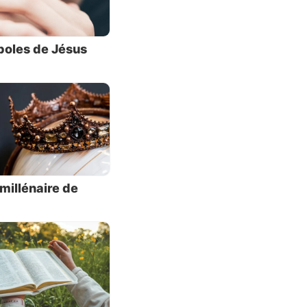
pour les
e, et il
boles de Jésus
Dieu, en
que cela
romesses
, et une
ir et le
ujours :
millénaire de
 de voir
ans nos
sements
 fait le
elle de