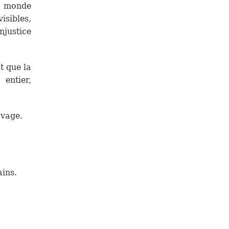
le monde
isibles,
njustice
t que la
entier,
avage.
ins.