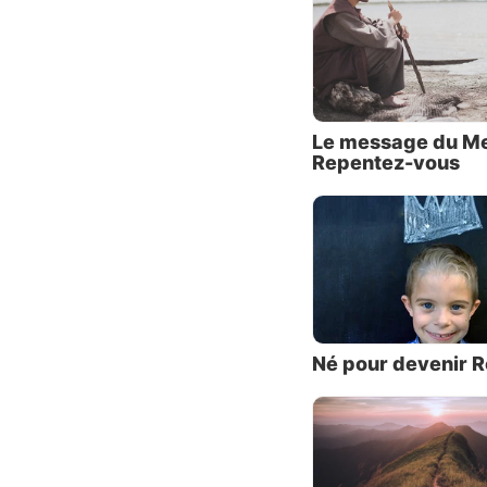
mais je
Il avai
lieu de
imprévu
précieu
Le message du Me
Repentez-vous
Il y a 
décade
prophèt
problèm
était l
place i
l’Éterne
Né pour devenir R
Ses écr
devant 
se sont
Assyrie