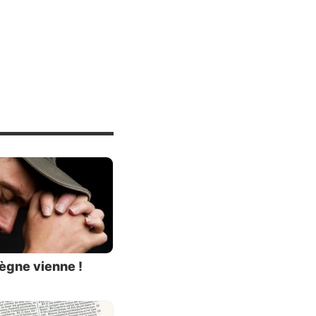
onnelles
gendrent
, et les
t-elle ?
ment et
aton sur
tent-ils
nclu le
uand ils
ègne vienne !
goïsme,
e guère