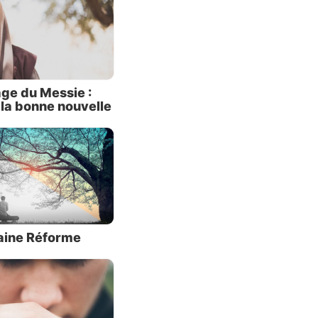
va avoir
anière –
enant de
ge du Messie :
 la bonne nouvelle
ralement
uche du
iant ses
njustice
cupe une
teurs de
aine Réforme
ophéties
ites qui
ains des
ments et