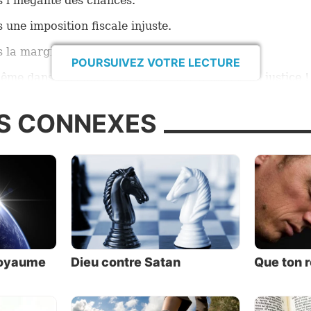
 l’inégalité des chances.
 une imposition fiscale injuste.
 la marginalisation des minorités
POURSUIVEZ VOTRE LECTURE
ême dans les injustices dans… nos systèmes de justice !
s contre nos semblables infligent des cicatrices émoti
S CONNEXES
ntes et parfois même corporelles. Ces souffrances en
blement l’amertume, la méfiance, la haine, la vengeance
ns sont exacerbées. Pourquoi la justice nous échappe-
oi n’avons-nous pas appris à nous traiter équitable
ueusement les uns les autres ? Pourquoi les écrits de Pl
tice dans sa société, plusieurs siècles avant Christ, reflè
 se passe dans le présent siècle ? Qu’en avait co
phe ? Simplement que les gens commettent l’injustice q
royaume
Dieu contre Satan
Que ton r
ent que c’est dans leur intérêt de le faire. L’é
dément ancré dans notre nature humaine, ne sembl
 à disparaître.