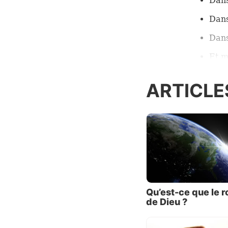
Dans
Dans
Dans
Et m
Ces abu
ARTICLE
permane
inévita
divisio
Pourqu
respect
l’injus
ce qui
philoso
Qu’est-ce que le 
se dis
de Dieu ?
profon
disposé