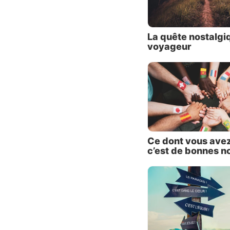
ces pro
injusti
promet 
La quête nostalgi
voyageur
Si vous
somme, 
va chan
divines
paix sa
souteni
Voilà c
Ce dont vous avez
c’est de bonnes no
Comment
Christ
gouver
d’ensei
messag
l’insta