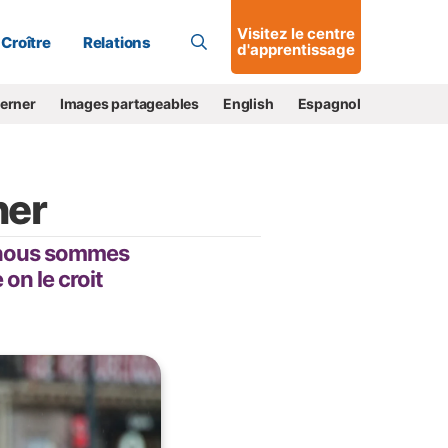
Allons-y !
Visitez le centre
Croître
Relations
d'apprentissage
cerner
Images partageables
English
Espagnol
ner
et nous sommes
on le croit