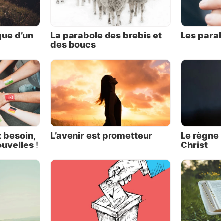
phéties pour l’avenir, Dieu exprime son indignation 
ces qui se commettaient et se commettent dans le mond
qu’il va y mettre fin.
que d’un
La parabole des brebis et
Les para
des boucs
 désespérez de voir un jour l’application de la justice, 
déclare : « Ne désespère pas. Je te donne ma parole 
ger ! » Ésaïe nous a transmis l’une des meilleures p
 pour l’avenir : « Donner à l’empire de l’accroissement
ns fin au trône de David et à son royaume, l’afferm
r par le droit et par la justice, dès maintenant et à to
e que fera le zèle de l’Eternel des armées » (Ésaïe 9:7).
 besoin,
L’avenir est prometteur
Le règne 
uvelles !
Christ
 est-ce possible ? Le seul moyen d’y parvenir, c’est
 intervenir dans les affaires de l’humanité – d
nements, nos institutions religieuses et nos établis
gnement, dans nos systèmes légaux, etc. Et c’est en
e principal de l’Évangile, qui est la bonne nouv
uration prochaine du Royaume de Dieu sur terre.