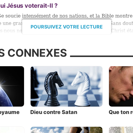
ui Jésus voterait-Il ?
Se soucie intensément de nos nations, et la Bible montre 
e une grande importance aux gouvernements. Sans dou
POURSUIVEZ VOTRE LECTURE
s-nous nous poser la question-clé suivante : Si Christ éta
’hui parmi nous, qui soutiendrait-Il ?
S CONNEXES
uestion est élucidée dans les Écritures, mais elle nous o
r ces dernières de près pour savoir ce qu’elles révèlent
 vue de Christ sur la politique, sur la partisannerie et l
ements civils. Pour le savoir, tenons compte des cinq é
s :
royaume
Dieu contre Satan
Que ton r