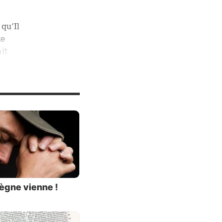
qu’Il
te
it
blige à
 sur le
es
léments
ègne vienne !