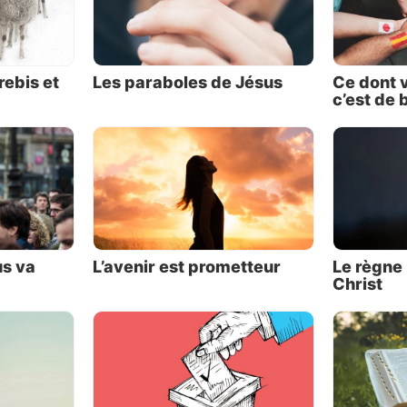
des solutions proposées par nos politiciens actuels.
rebis et
Les paraboles de Jésus
Ce dont 
c’est de 
e vivait pas dans un système démocratique. Son pays éta
us va
L’avenir est prometteur
Le règne 
é par l’empire romain, qui l’administrait par l’interméd
Christ
 hérodiens et de procurateurs (ou gouverneurs) comme
 Ce qui ne veut pas non plus dire que la Judée du premier
 pas de politiciens. Les récits des Évangiles révèlent que
 dans laquelle Christ Se trouvait était hautement politisé
ayant de nombreux partis cherchant tous à exercer leur