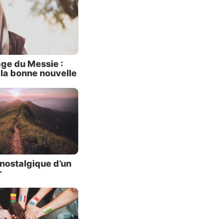
t de
ce que
atan,
ui
ge du Messie :
la terre
 la bonne nouvelle
lle
monde
.
2:31
) –
nostalgique d’un
r
candidat
. Il
t