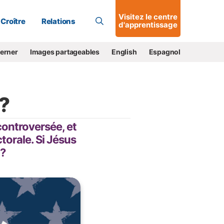
Allons-y !
Visitez le centre
Croître
Relations
d'apprentissage
cerner
Images partageables
English
Espagnol
 ?
controversée, et
torale. Si Jésus
l?