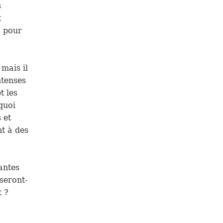
s
t
s pour
 mais il
ntenses
t les
quoi
 et
t à des
antes
seront-
t ?