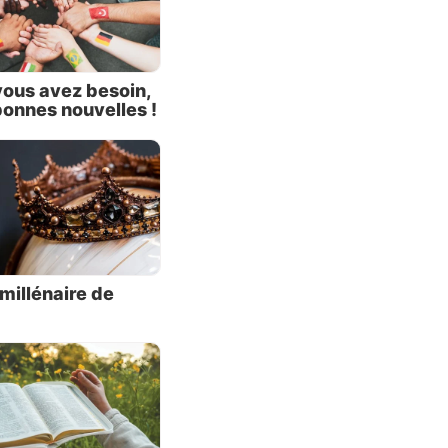
vous avez besoin,
bonnes nouvelles !
it
millénaire de
iaire
 Ponce
 siècle
 la
e, elle