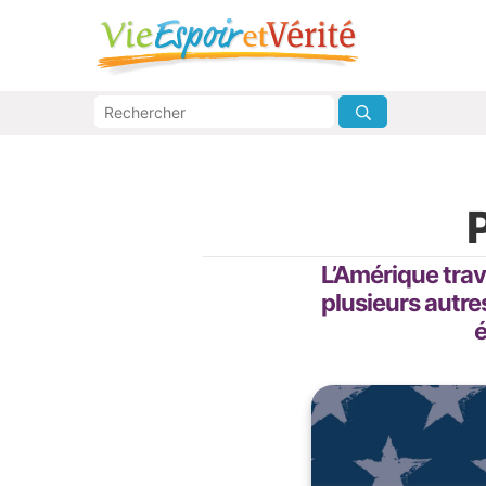
P
L’Amérique trav
plusieurs autre
é