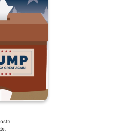
poste
de.