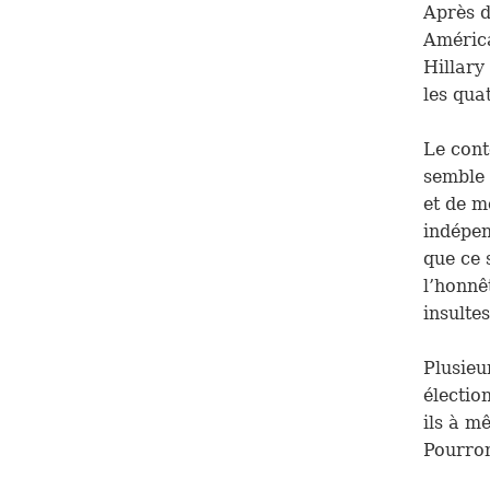
Après d
América
Hillary
les qua
Le cont
semble 
et de m
indépen
que ce 
l’honnê
insulte
Plusieu
électio
ils à m
Pourron