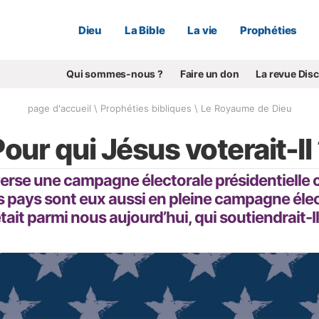
Dieu
La Bible
La vie
Prophéties
Qui sommes-nous ?
Faire un don
La revue Dis
page d'accueil
\
Prophéties bibliques
\
Le Royaume de Dieu
our qui Jésus voterait-Il
erse une campagne électorale présidentielle 
s pays sont eux aussi en pleine campagne élec
tait parmi nous aujourd’hui, qui soutiendrait-I