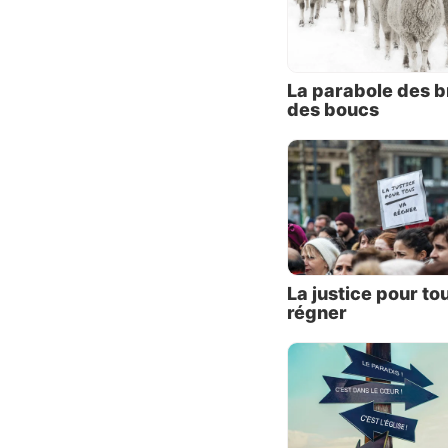
aucune 
La parabole des b
des boucs
Jésus n
La justice pour to
gouvern
régner
de rois
Pilate.
n’avait
culture
aussi, 