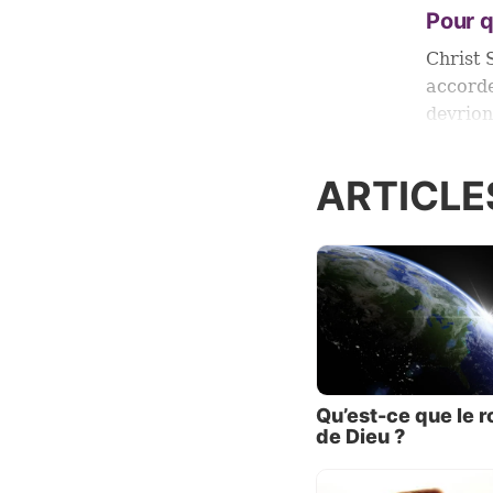
Pour q
Christ 
accord
devrion
aujourd
ARTICLE
Cette q
examine
point de
gouvern
suivant
Qu’est-ce que le 
de Dieu ?