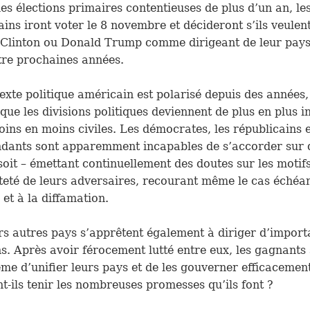
es élections primaires contentieuses de plus d’un an, le
ins iront voter le 8 novembre et décideront s’ils veulen
 Clinton ou Donald Trump comme dirigeant de leur pay
tre prochaines années.
exte politique américain est polarisé depuis des années,
que les divisions politiques deviennent de plus en plus i
oins en moins civiles. Les démocrates, les républicains e
dants sont apparemment incapables de s’accorder sur 
soit – émettant continuellement des doutes sur les motifs
teté de leurs adversaires, recourant même le cas échéan
s et à la diffamation.
rs autres pays s’apprêtent également à diriger d’import
ns. Après avoir férocement lutté entre eux, les gagnants 
ême d’unifier leurs pays et de les gouverner efficacemen
t-ils tenir les nombreuses promesses qu’ils font ?