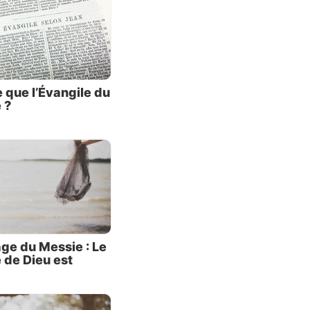
onte de
tice,
 que l’Évangile du
 ?
t dans
urs
u
).
liquait
ge du Messie : Le
de Dieu est
onde.
taurer
dée.