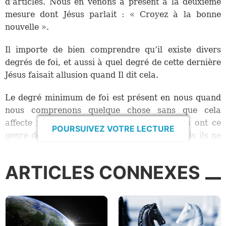
d’articles. Nous en venons à présent à la deuxième
mesure dont Jésus parlait : « Croyez à la bonne
nouvelle ».
Il importe de bien comprendre qu’il existe divers
degrés de foi, et aussi à quel degré de cette dernière
Jésus faisait allusion quand Il dit cela.
Le degré minimum de foi est présent en nous quand
nous comprenons quelque chose sans que cela
affecte notre manière de vivre. Les démons ont ce
POURSUIVEZ VOTRE LECTURE
genre de foi ; ils croient que Dieu existe, mais ils ne
se détournent pas de leur comportement inique
(
Jacques 2:19
).
ARTICLES CONNEXES
Le type de foi que Jésus nous dit d’avoir est un
engagement qui se démontre clairement par notre
façon de vivre. Jésus exhortait les gens du 1er siècle
– et Il nous exhorte à présent – à comprendre Son