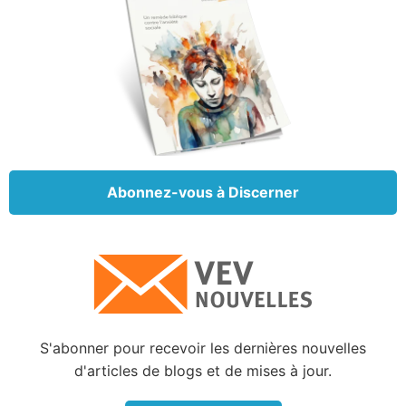
nouvelle » (Marc 1:15). À vous de décider,
maintenant, ce que vous allez faire à propos de
l’appel que Jésus vous lance.
Votre Sauveur veut que vous preniez au sérieux
l’invitation qu’Il vous donne. Il vous aime. Il aime
tout le monde. Et Il souhaite que tous soient sauvés
(
Jean 3:16
;
1 Timothée 2:4
;
2 Pierre 3:9
). Il ne vous
Abonnez-vous à Discerner
obligera pas à réagir, mais Il espère bien que vous le
ferez. Il s’agit du dessein magistral de votre vie et de
la seule voie menant à une vie pleine de sens et de
joie, pour l’éternité.
Il importe à tout prix de réagir positivement aux
enseignements de Christ. Nous ne pouvons pas nous
S'abonner pour recevoir les dernières nouvelles
contenter de croire en Christ en tant que Messie
d'articles de blogs et de mises à jour.
sans chercher à vivre en fonction des lois divines.
Comme Jésus l’a dit : « Si quelqu’un m’aime, il