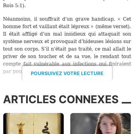
Rois 5:1).
Néanmoins, il souffrait d’un grave handicap. « Cet
homme fort et vaillant était lépreux » (même verset).
Il était affligé d’un mal insidieux qui attaquait son
système nerveux et provoquait d’hideuses lésions sur
tout son corps. S’il n’était pas traité, ce mal allait le
priver de son toucher et de sa vue, le rendant tout
compte fait vulnérable aux infections qui finiraient
par pourrir ses extrémités.
POURSUIVEZ VOTRE LECTURE
Dans l’antiquité, il n’existait aucun remède pour la
lèpre. Personne, en Syrie – pas même le panthéon
ARTICLES CONNEXES
des divinités de la nation – n’avait la capacité ou le
pouvoir d’éliminer une telle affliction. Or, une jeune
esclave israélite avait parlé, à la femme de Naaman,
d’un prophète dans sa patrie qui avait le pouvoir de
guérir toutes sortes de maladies. Aussi le grand,