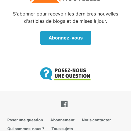
ordures du péché.
S'abonner pour recevoir les dernières nouvelles
Votre maison est-elle toujours propre ?
d'articles de blogs et de mises à jour.
Pour en revenir à l’histoire des frères Collyer :
Hélas, en 1947, on les retrouva morts dans leur
Abonnez-vous
domicile. Langley avait été écrasé par la chute d’un
tas d’ordures qu’il avait installé comme piège.
C’était littéralement les ordures au milieu desquelles
il vivait qui l’avaient tué.
Une fois morts, la plupart des articles trouvés chez
les deux frères furent déclarés d’aucune valeur et
jetés. Les articles pouvant être conservés furent
vendus pour moins de $2 000.
Et ce qui est ironique, c’est que ce qui aurait dû
avoir le plus de valeur – leur manoir – fut déclaré
Poser une question
Abonnement
Nous contacter
dangereux et inflammable. Au mois de juillet, cette
Qui sommes-nous ?
Tous sujets