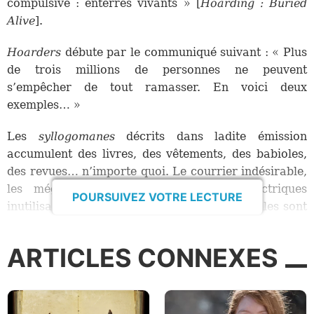
compulsive : enterrés vivants » [
Hoarding : Buried
Alive
].
Hoarders
débute par le communiqué suivant : « Plus
de trois millions de personnes ne peuvent
s’empêcher de tout ramasser. En voici deux
exemples… »
Les
syllogomanes
décrits dans ladite émission
accumulent des livres, des vêtements, des babioles,
des revues… n’importe quoi. Le courrier indésirable,
les mégots, et même les ampoules électriques
POURSUIVEZ VOTRE LECTURE
inutilisables. Ne cessant de tout ramasser, elles sont
menacées d’expulsion, leurs domiciles sont
condamnés, elles risquent le divorce et l’abandon.
ARTICLES CONNEXES
On peut dire que pour ces gens-là, les ordures
détruisent leurs vies. On a dit qu’ils sont
pratiquement enterrés vivants.