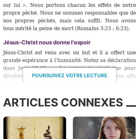
sur lui ». Nous portons chacun les effets de notre
propre péché. Nous ne sommes responsables que de
nos propres péchés, mais cela suffit. Nous avons
tous mérité la peine de mort (Romains 3:23 ; 6:23).
Jésus-Christ nous donne l'espoir
Jésus-Christ est venu avec un but et il a offert une
grande espérance à l’humanité. Notez sa déclaration
dans Jean 10:10 : « Le voleur ne vient que pour
POURSUIVEZ VOTRE LECTURE
dérober, égorger et détruire ; moi, je suis venu afin
que les brebis aient la vie, et qu’elles l’aient en
abondance ». Ainsi, même si tout le monde pèche et
ARTICLES CONNEXES
que les effets du péché incluent la mort, cela ne doit
pas nécessairement être une issue inévitable pour
une personne. Le livre des Actes apporte un peu plus
de lumière : « Repentez-vous donc et convertissez-
vous, pour que vos péchés soient effacés, afin que
des temps de rafraîchissement viennent de la part du