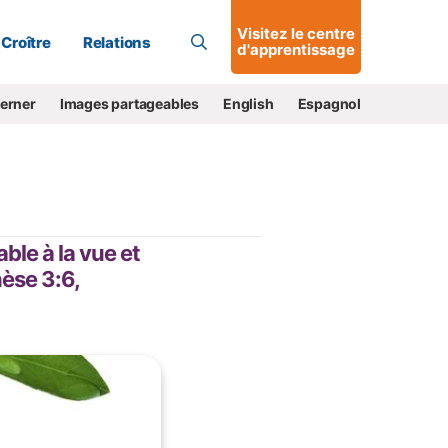
Allons-y !
Visitez le centre
Croître
Relations
d'apprentissage
cerner
Images partageables
English
Espagnol
able à la vue et
nèse 3:6,