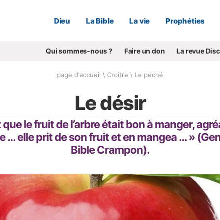
Dieu
La Bible
La vie
Prophéties
Qui sommes-nous ?
Faire un don
La revue Dis
page d'accueil
\
Croître
\
Le péché
Le désir
que le fruit de l’arbre était bon à manger, agré
e … elle prit de son fruit et en mangea … » (Ge
Bible Crampon).