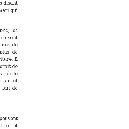
s disant
mari qui
lic, les
 ne sont
assés de
plus de
iture. Il
erait de
venir le
i aurait
 fait de
 peuvent
tiré et