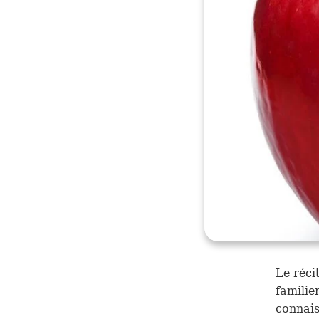
Le réci
familie
connais