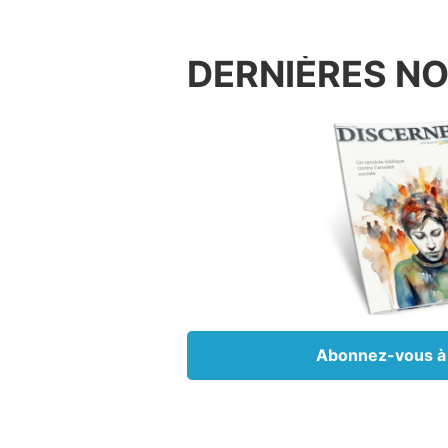
de l’in
« Et il
DERNIÈRES N
promena
femme 
Samuel 
commet 
ses péc
instru
attein
essenti
Bethsa
Quelle 
parle l
Abonnez-vous à
contre 
les don
Samuel 