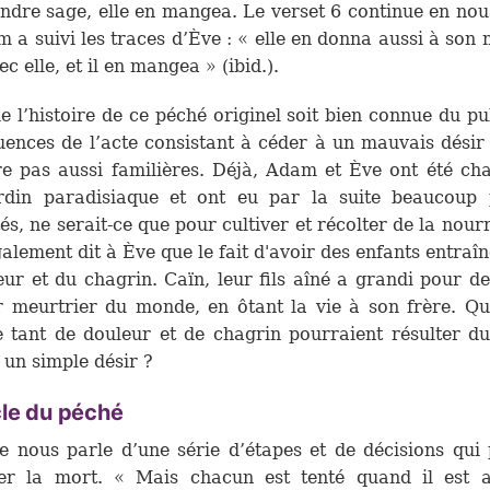
ndre sage, elle en mangea. Le verset 6 continue en nou
 a suivi les traces d’Ève : « elle en donna aussi à son 
ec elle, et il en mangea » (ibid.).
e l’histoire de ce péché originel soit bien connue du pub
ences de l’acte consistant à céder à un mauvais désir
re pas aussi familières. Déjà, Adam et Ève ont été ch
ardin paradisiaque et ont eu par la suite beaucoup 
tés, ne serait-ce que pour cultiver et récolter de la nourr
galement dit à Ève que le fait d'avoir des enfants entraîn
eur et du chagrin. Caïn, leur fils aîné a grandi pour de
 meurtrier du monde, en ôtant la vie à son frère. Qu
 tant de douleur et de chagrin pourraient résulter du
 un simple désir ?
cle du péché
e nous parle d’une série d’étapes et de décisions qui
ner la mort. « Mais chacun est tenté quand il est at