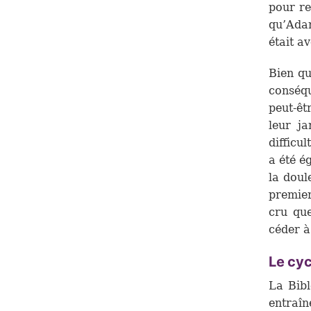
pour re
qu’Adam
était av
Bien qu
conséqu
peut-êt
leur j
difficul
a été é
la doul
premier
cru que
céder à
Le cy
La Bibl
entraî