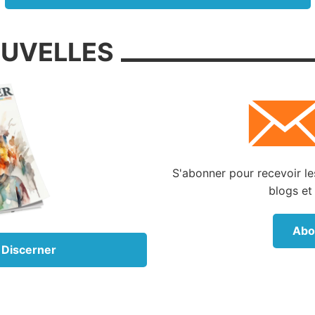
cident avec Bethsabée.
 arriva, au temps du soir, que David se leva de sa couche, 
OUVELLES
 sur le toit de la maison du roi, et il vit de dessus le 
qui se baignait et cette femme était très belle à vo
11:2, Bible de Lausanne). David fait ensuite venir Be
un adultère avec elle et engendre un enfant. Afin de
hés, il envoya Urie, le mari de Bethsabée, au combat a
ction aux autres troupes de se retirer lorsque la b
drait son apogée. Les ordres de David consti
S'abonner pour recevoir les
ellement une condamnation à mort pour Urie. David pr
blogs et
bée pour épouse.
Abo
a été la réaction de Dieu à ce que David avait fait ?
’Éternel : Voici, je vais faire sortir de ta maison le
 Discerner
toi, et je vais prendre sous tes yeux tes propres fem
ner à un autre, qui couchera avec elles à la vue de ce sol
12:11). Dieu a ensuite également fait mourir le premie