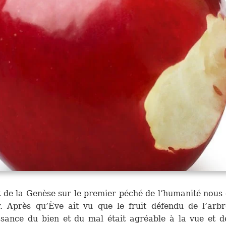
t de la Genèse sur le premier péché de l’humanité nous 
r. Après qu’Ève ait vu que le fruit défendu de l’arb
sance du bien et du mal était agréable à la vue et d