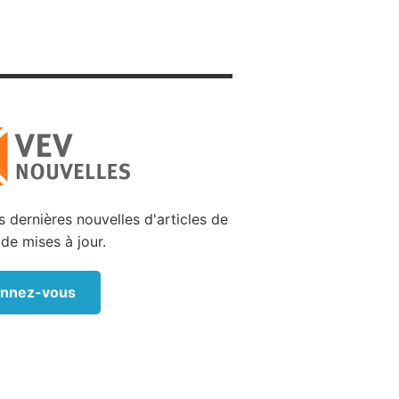
et il se
toit une
ir » (2
thsabée,
 couvrir
vec pour
ataille
tuaient
 dernières nouvelles d'articles de
it alors
 de mises à jour.
nnez-vous
 « Ainsi
 malheur
mes pour
eil » (2
r enfant