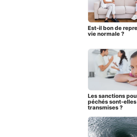
et env
lèpre 
instruc
mais Él
Est-il bon de repr
vie normale ?
À ce st
décidé 
servite
maître
ce qu’il
j’en ob
dit, c
demande
Les sanctions pou
péchés sont-elles
étaient
transmises ?
donné 
Guéhazi
Quel f