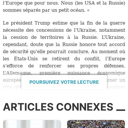
l’Europe que pour nous. Nous (les USA et la Russie)
sommes séparés par un petit océan. »
Le président Trump estime que la fin de la guerre
nécessite des concessions de l’Ukraine, notamment
la cession de territoires à la Russie. L’Ukraine,
cependant, doute que la Russie honore tout accord
de sécurité qu’elle pourrait conclure. Au moment où
les États-Unis se retirent du conflit, l’Europe
s’efforce de renforcer ses propres défenses.
L’Allemagne, première puissance économique
européenne, semble désormais prête à assumer un
POURSUIVEZ VOTRE LECTURE
rôle défensif en Europe, une mesure que beaucoup
considèrent comme attendue depuis longtemps.
ARTICLES CONNEXES
L’Allemagne s’efforce de se réarmer
Friedrich Merz, alors qu’il travaillait à la formation
du prochain gouvernement allemand et à son