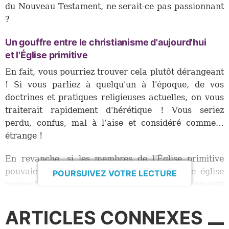
du Nouveau Testament, ne serait-ce pas passionnant
?
Un gouffre entre le christianisme d'aujourd'hui
et l'Église primitive
En fait, vous pourriez trouver cela plutôt dérangeant
! Si vous parliez à quelqu'un à l'époque, de vos
doctrines et pratiques religieuses actuelles, on vous
traiterait rapidement d'hérétique ! Vous seriez
perdu, confus, mal à l’aise et considéré comme…
étrange !
En revanche, si les membres de l'Église primitive
pouvaient être ressuscités et intégrés à une église
POURSUIVEZ VOTRE LECTURE
conventionnelle aujourd'hui, eux aussi trouveraient
cela complètement inhabituel. En effet, les pratiques
du christianisme actuel n'ont quasiment rien en
ARTICLES CONNEXES
commun avec celles de Jésus et de l'Église qu'il a