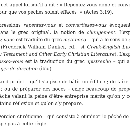
cet appel lorsqu’il a dit : « Repentez-vous donc et conve
our que vos péchés soient effacés » (Actes 3:19).
pressions
repentez-vous
et
convertissez-vous
évoquent
dans le grec original, la notion de
changement
. L’ex
z-vous
est traduite du grec
metanoeo
– qui a le sens de
(Frederick William Danker, ed.,
A Greek-English Lex
 Testament and Other Early Christian Literature
). L’e
issez-vous
est la traduction du grec
epistrepho
– qui a
ger de direction
(ibid).
and projet – qu’il s’agisse de bâtir un édifice ; de faire
; ou de préparer des noces – exige beaucoup de prép
âche valant la peine d’être entreprise mérite qu’on y 
taine réflexion et qu’on s’y prépare.
ersion chrétienne – qui consiste à éliminer le péché de 
pe pas à cette règle.