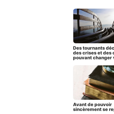
l’espri
réellem
quel de
Renonce
certain
n’est g
Cesser
Des tournants déci
certain
des crises et des 
cela n
pouvant changer v
général
Changer
et la v
De ce 
consis
d’y con
Avant de pouvoir
parveni
sincèrement se re
nous ne