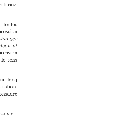
rtissez-
 toutes
pression
changer
icon of
xpression
 le sens
 un long
aration.
consacre
sa vie –