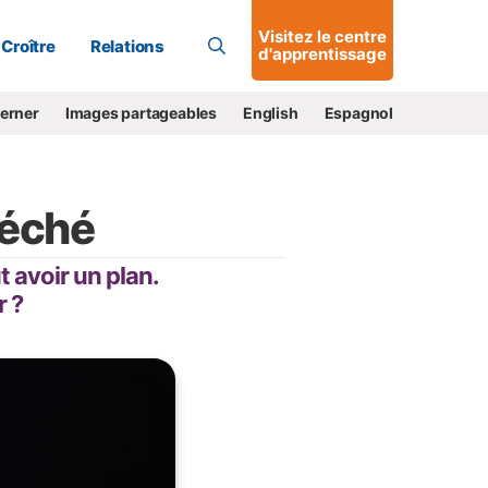
Allons-y !
Visitez le centre
Croître
Relations
d'apprentissage
cerner
Images partageables
English
Espagnol
péché
t avoir un plan.
r ?