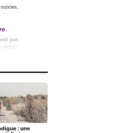
 suivies,
re
nent pas
le temps
 parfois
 nous ne
orer et
lait, et
Remettre
in.
auvaises
versent
rodigue : une