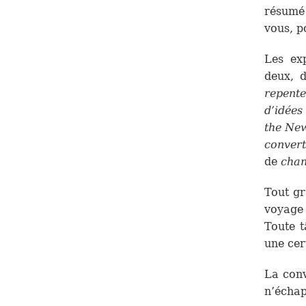
résumé 
vous, p
Les ex
deux, 
repente
d’idées
the New
convert
de
chan
Tout gr
voyage 
Toute t
une cer
La conv
n’échap