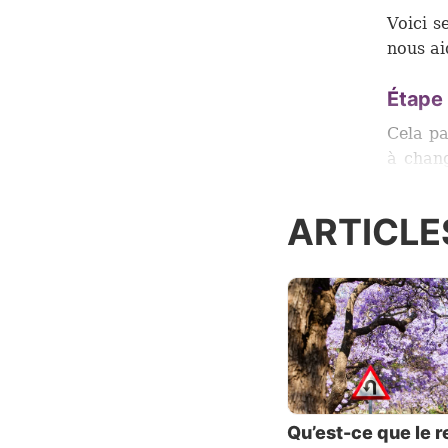
Voici se
nous ai
Étape
Cela pa
à chang
et les 
que nou
ARTICLE
sommes
vaincre
Nous tr
nous ne
au lend
Pourquo
habitu
Qu’est-ce que le r