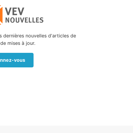
la poser
r est un
 devons
 dernières nouvelles d'articles de
 « Je le
 de mises à jour.
ce n’est
-moi, ô
tu ne me
nnez-vous
ra. Mais
Si nous
 aider à
vrons au
ssaires
auvaises