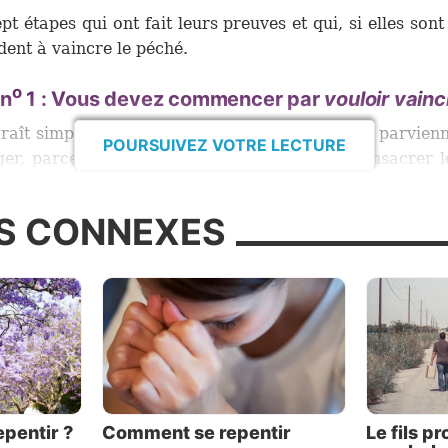
pt étapes qui ont fait leurs preuves et qui, si elles sont
dent à vaincre le péché.
o
 n
1 : Vous devez commencer par
vouloir vainc
raît simple, et pourtant, beaucoup de gens ne parvien
POURSUIVEZ VOTRE LECTURE
er, parce qu’ils ne veulent pas réellement consacrer 
efforts nécessaires pour y parvenir. Nous nous disons
s voulons nous débarrasser de tel ou tel défaut, mais
S CONNEXES
 pas disposés à faire le nécessaire pour nous améli
.
ouvons généralement le temps de faire ce qui nous p
 laissons généralement rien ni personne s’y opposer. 
emain ce que nous devrions faire le jour-même est huma
i ne parvenons-nous pas à nous débarrasser de nos m
des, des mots et des mauvaises pensées qui nous tra
epentir ?
Comment se repentir
Le fils p