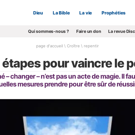
Dieu
La Bible
La vie
Prophéties
Qui sommes-nous ?
Faire un don
La revue Dis
page d'accueil
\
Croître
\
repentir
 étapes pour vaincre le 
é – changer – n’est pas un acte de magie. Il fau
elles mesures prendre pour être sûr de réussi