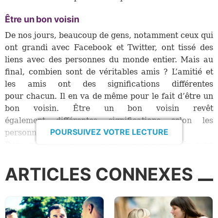
Être un bon voisin
De nos jours, beaucoup de gens, notamment ceux qui
ont grandi avec Facebook et Twitter, ont tissé des
liens avec des personnes du monde entier. Mais au
final, combien sont de véritables amis ? L’amitié et
les amis ont des significations différentes
pour chacun. Il en va de même pour le fait d’être un
bon voisin. Être un bon voisin revêt
également différentes significations selon les
POURSUIVEZ VOTRE LECTURE
personnes.
Dans un article intitulé « Être un bon voisin sans
être indiscret », Rose Alexander l’explique ainsi : «
ARTICLES CONNEXES
Selon vos préférences personnelles, être un bon
voisin peut signifier rester discret, se contentant
d’un rapide signe de la main en allant chercher le
courrier. Ou bien, on peut considérer qu’une
personne est un bon voisin lorsqu’elle est disponible