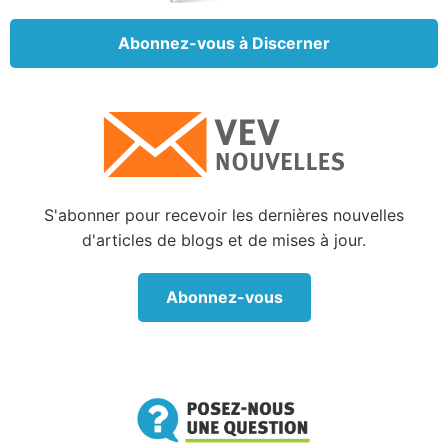
question par une parabole. Pour comprendre celle-
Abonnez-vous à Discerner
ci, il est utile de se renseigner sur le contexte de
cette journée-là. Le commentaire de la Bible Annotée
concernant Luc 10:29 explique : « Par là, il [le
légiste] persistait dans son intention d’éprouver
Jésus ; car si le Sauveur avait répondu : Tout
homme, le légiste aurait montré qu’il était en
contradiction avec la doctrine des scribes et des
S'abonner pour recevoir les dernières nouvelles
pharisiens, qui ne considéraient comme leur
d'articles de blogs et de mises à jour.
prochain que les Juifs, à l’exclusion des étrangers ».
Être un bon prochain nécessite de la compassion
Abonnez-vous
La parabole du bon Samaritain (versets 30-37)
apporte la réponse à la question du légiste : « Qui est
mon prochain ? » grâce au récit d’un homme
agressé, volé et laissé pour mort au bord du chemin.
Les deux premiers voyageurs qui virent l'homme
blessé éprouvèrent peut-être sincèrement de la