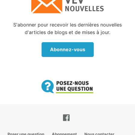
2:18). Le mot hébreu traduit en français par «
semblable » est aussi traduit dans plusieurs versions
par « qui soit sa pareille » (BBA) ou « une aide qui
S'abonner pour recevoir les dernières nouvelles
lui corresponde » (DRB) ou « qui lui soit assortie »
d'articles de blogs et de mises à jour.
(JER), ou « qui sera son vis-à-vis » (NBS). Dieu
voulait que l’homme ait une partenaire, une
Abonnez-vous
conjointe, une aide. Il était prévu qu’ils se
complètent afin d’accomplir le dessein pour lequel ils
avaient été créés.
Dans les versets suivants, Dieu crée la femme à
partir de l’ADN du premier homme, et cela prouve la
nature unique des humains, la relation qui doit
exister entre les deux sexes qui expriment l’image de
Dieu. Dieu prend l’une des côtes d’Adam, en fait une
femme, et présente Ève à Adam. « Et l’homme dit :
Voici cette fois celle qui est os de mes os et chair de
ma chair ! on l’appellera femme, parce qu’elle a été
Poser une question
Abonnement
Nous contacter