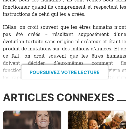
fonctionner quand ils comprennent et respectent les
instructions de celui qui les a créés.
Hélas, on croit souvent que les êtres humains n’ont
pas été créés – résultant supposément d’une
évolution fortuite sans origine ni créateur et étant le
produit de mutations sur des millions d’années. Et de
ce fait, on croit souvent que les êtres humains
doivent décider d’eux-mêmes comment ils
fonctionnent, quelle est la bonne manière de vivre et
POURSUIVEZ VOTRE LECTURE
les rapports qu’ils doivent avoir entre eux. Or, rien
ne saurait être aussi éloigné de la vérité et plus
dangereux. Et à présent, il semble qu’il n’y ait rien
ARTICLES CONNEXES
de plus déroutant que l’identité que nous sommes
supposés avoir. La manière dont un nombre
croissant de gens se voient et définissent leur sexe et
la famille subit une révolution cataclysmique dans
notre culture.