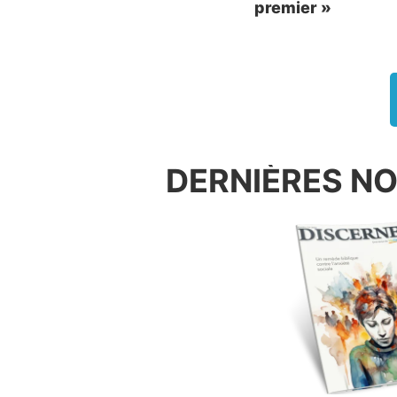
premier »
mouvem
en 1960
1973. 
sexuel
Suprêm
proprem
telle p
DERNIÈRES N
À la m
l’atte
recherc
répress
Les clu
changer
product
adultes
Les se