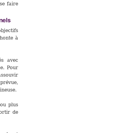
e faire
nels
bjectifs
 honte à
és avec
e. Pour
assouvir
prévue,
ineuse.
 ou plus
rtir de