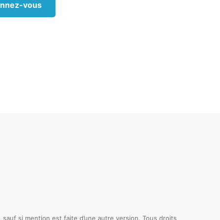
nnez-vous
miscuité
t. Nous
mmoraux
ités, les
essages
 La mode
chantes.
éatives,
énavant
eurs. On
prouver
xe, les
t même à
auf si mention est faite d’une autre version. Tous droits