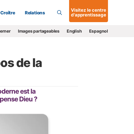
Allons-y !
Visitez le centre
Croître
Relations
d'apprentissage
cerner
Images partageables
English
Espagnol
os de la
derne est la
n pense Dieu ?