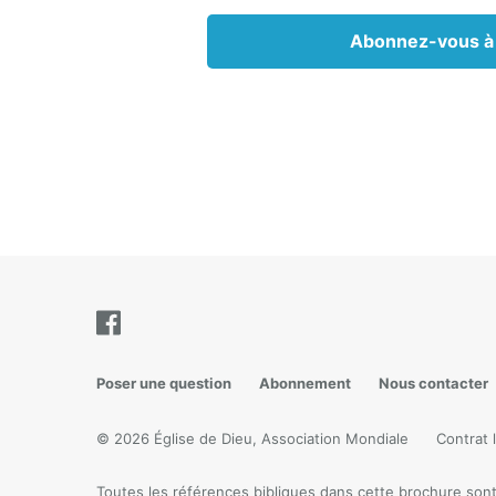
d’ouvra
Abonnez-vous à
sexuelle
La deu
À prés
sommes
sur Inte
livres
transmi
et les 
Plusieu
l’infi
pratiqu
Poser une question
Abonnement
Nous contacter
La révo
consta
© 2026 Église de Dieu, Association Mondiale
Contrat l
l’homo
styles 
Toutes les références bibliques dans cette brochure sont 