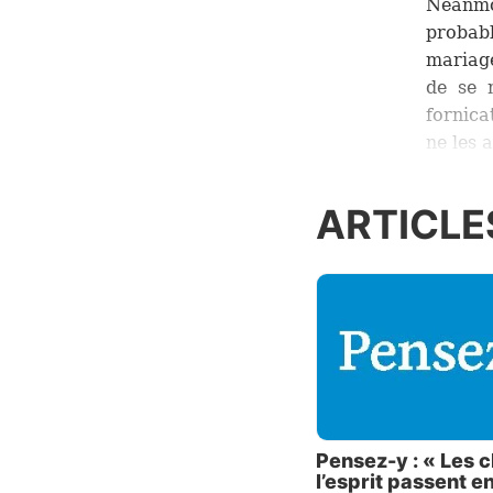
Néanmo
probab
mariage
de se 
fornica
ne les 
Quand 
ARTICLE
Les so
décenn
comport
révolu
produi
moralit
mainte
rejetés
: « Si t
Pensez-y : « Les 
l’esprit passent e
De nom