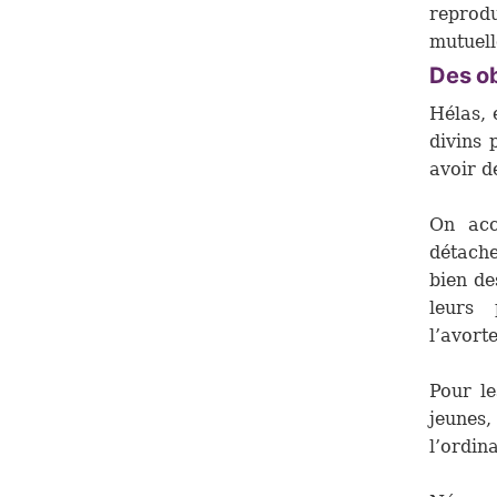
reprod
mutuell
Des ob
Hélas, 
divins 
avoir d
On acc
détach
bien de
leurs 
l’avort
Pour le
jeunes
l’ordin