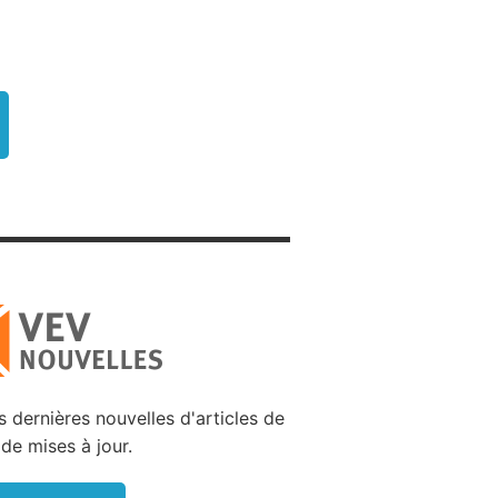
 marché
Unis, en
apports
la Cour
 nudité
telle ou
hie.
irèrent
 et les
e que la
ste.
 gens de
upe. Les
 dernières nouvelles d'articles de
ues pour
 de mises à jour.
filmées.
léthore