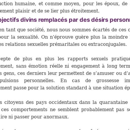
uction humaine, et comme moyen, pour les époux, de s
ement plaisir et de se lier plus étroitement.
jectifs divins remplacés par des désirs person
en tant que société, nous nous sommes écartés de ces o
pour la sexualité. On n’éprouve guère plus la moindre
es relations sexuelles prémaritales ou extraconjugales.
epte de plus en plus les rapports sexuels pratiqu
ement, sans émotion réelle ni engagement à long term
s gens, ces derniers leur permettent de s’amuser ou d’
pulsions personnelles. En cas de grossesse im
ement passe pour la solution standard à une situation ép
s citoyens des pays occidentaux dans la quarantaine
, ces comportements ne semblent probablement pas so
aire ni passer pour anormaux.