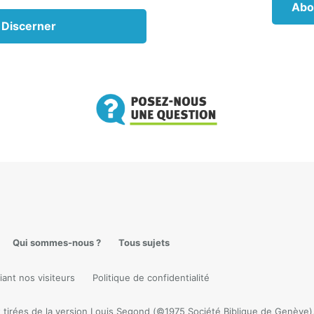
Abo
ges pornographiques. À la fin des années 1970, la pro
 Discerner
 était partout.
xième phase de la révolution sexuelle
ent, la révolution sexuelle se poursuit allègremen
 quotidiennement bombardés de messages sexuels i
rnet, à la télévision, dans les films, les vidéos, les public
, les revues et dans les chansons. Bon nombre des m
s par ces médias ridiculisent l’idée même de pureté.
tenues vestimentaires actuelles sont révélatrices et agui
rs enquêtes révèlent que les activités sexuelles récr
délité, la cohabitation et la pornographie sont dor
ées et acceptées comme jamais auparavant.
Qui sommes-nous ?
Tous sujets
lution sexuelle s’étend à présent à de nouveaux sect
te une incitation soutenue auprès du public à ap
iant nos visiteurs
Politique de confidentialité
sexualité, les mariages entre personnes du même se
de vie transgenres, à élargir les droits à l’avortement e
tirées de la version Louis Segond (©1975 Société Biblique de Genève), s