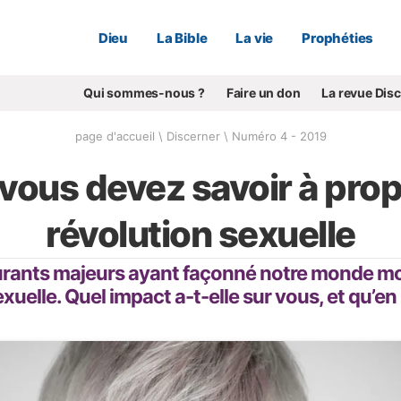
Dieu
La Bible
La vie
Prophéties
Qui sommes-nous ?
Faire un don
La revue Dis
page d'accueil
\
Discerner
\
Numéro 4 - 2019
vous devez savoir à prop
révolution sexuelle
urants majeurs ayant façonné notre monde mo
xuelle. Quel impact a-t-elle sur vous, et qu’e