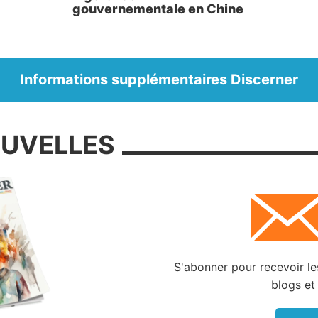
gouvernementale en Chine
ent. La première pilule contraceptive apparut sur le
, suivie de la légalisation de l’avortement aux États-
Ces deux évènements rendirent moins risqués les r
s en dehors du mariage. C’est aussi en 1973 que 
Informations supplémentaires Discerner
e américaine décréta qu’aux yeux de la loi, la
ent dite ne rendait pas obscène, légalement parlant, 
ublication – ce qui provoqua l’expansion de la pornograp
OUVELLES
ême époque, plusieurs études psychologiques att
ntion de bien des gens, comme les rapports de Kinsey
hes de Masters et Johnson, lesquels répandirent l’idé
ion sexuelle était mentalement et émotionnellement néfa
bs échangistes se mirent à proliférer, permettant aux
 de partenaires et d’avoir des rapports sexuels en gro
S'abonner pour recevoir les
eurs de films se mirent à produire des films érotiq
blogs et
, rendant sexuellement bien plus explicites les scènes 
x-shops ouvrirent leurs portes, distribuant une p