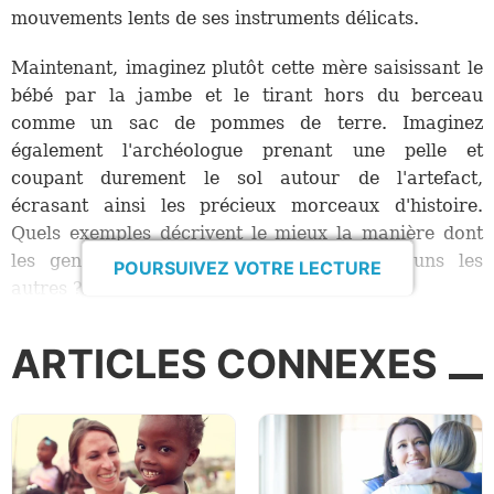
mouvements lents de ses instruments délicats.
Maintenant, imaginez plutôt cette mère saisissant le
bébé par la jambe et le tirant hors du berceau
comme un sac de pommes de terre. Imaginez
également l'archéologue prenant une pelle et
coupant durement le sol autour de l'artefact,
écrasant ainsi les précieux morceaux d'histoire.
Quels exemples décrivent le mieux la manière dont
les gens dans le monde se traitent les uns les
POURSUIVEZ VOTRE LECTURE
autres ?
L’exemple de douceur de Jésus
ARTICLES CONNEXES
Même après avoir minutieusement souligné
l’hypocrisie des scribes et des pharisiens, Jésus a
défini un esprit de douceur en montrant ce qu’il
ressentait vraiment, même envers ceux qui lui
étaient opposés. Dans Matthieu 23:37, il déplore : «