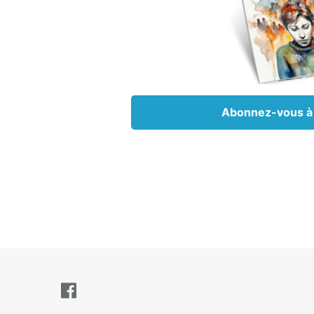
On con
baptêm
convers
recevo
apparti
en qui 
Abonnez-vous à