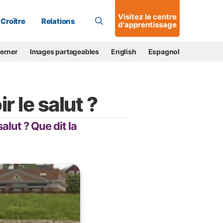
Allons-y !
Visitez le centre
Croître
Relations
d'apprentissage
cerner
Images partageables
English
Espagnol
r le salut ?
alut ? Que dit la