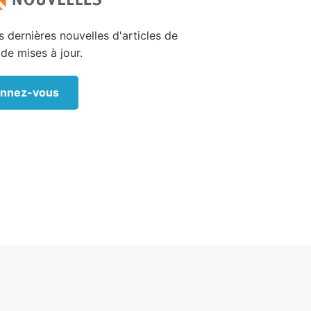
 que le
 dernières nouvelles d'articles de
s de la
 de mises à jour.
mer pour
qui Lui
nnez-vous
 peuple,
s.