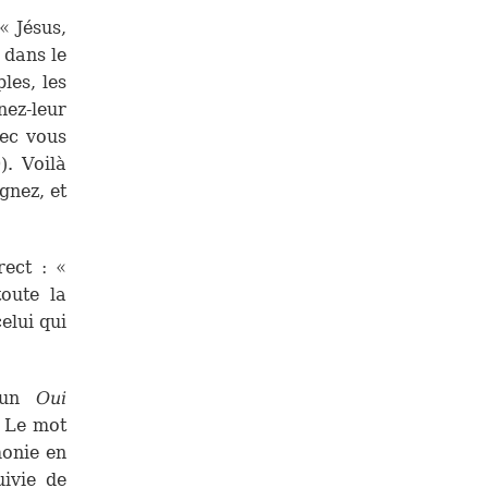
« Jésus,
 dans le
ples, les
nez-leur
vec vous
). Voilà
gnez, et
ect : «
oute la
elui qui
c un
Oui
. Le mot
monie en
uivie de