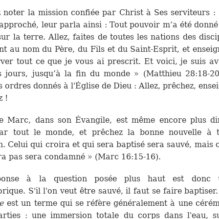
z noter la mission confiée par Christ à Ses serviteurs : 
 approché, leur parla ainsi : Tout pouvoir m’a été donné
sur la terre. Allez, faites de toutes les nations des disci
nt au nom du Père, du Fils et du Saint-Esprit, et enseig
ver tout ce que je vous ai prescrit. Et voici, je suis a
s jours, jusqu’à la fin du monde » (Matthieu 28:18-20
s ordres donnés à l'Église de Dieu : Allez, prêchez, ensei
z !
re Marc, dans son Évangile, est même encore plus dir
par tout le monde, et prêchez la bonne nouvelle à t
n. Celui qui croira et qui sera baptisé sera sauvé, mais c
ra pas sera condamné » (Marc 16:15-16).
ponse à la question posée plus haut est don
ique. S'il l'on veut être sauvé, il faut se faire baptiser
e
est un terme qui se réfère généralement à une céré
rties : une immersion totale du corps dans l'eau, s