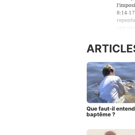
l'impos
8:14-17
repenti
une nou
L'ens
ARTICLE
Veuille
Après 
fondati
de sa 
demand
Pierre
vous so
; et vo
Que faut-il entend
baptême ?
Pierre 
des eau
pas la 