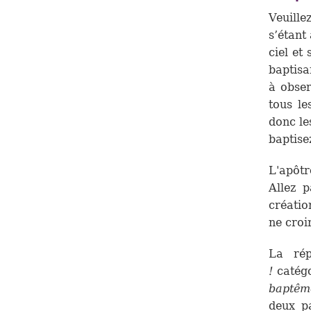
Veuille
s’étant
ciel et 
baptisa
à obser
tous le
donc le
baptise
L'apôt
Allez 
créatio
ne croi
La ré
!
catégor
baptêm
deux pa