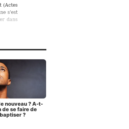
t (
Actes
ne s'est
ger dans
ntecôte.
s de la
onscient
Christ,
 2:37).
acun de
s péchés
de nouveau ? A-t-
 de se faire de
el sauva
baptiser ?
ui n’est
nt d’une