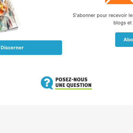
state donc, à partir des passages cités ci-dessus,
S'abonner pour recevoir les
e par immersion est une étape clé dans le processu
blogs et
ion, et que Dieu ordonne aux chrétiens de s'y confor
ir le Saint-Esprit. Dieu accorde Son Esprit à ceux 
Abo
ennent, et Il accordera la vie éternelle – le salut – à Son
habitera Son Saint-Esprit, lors du retour du Christ ici-ba
 Discerner