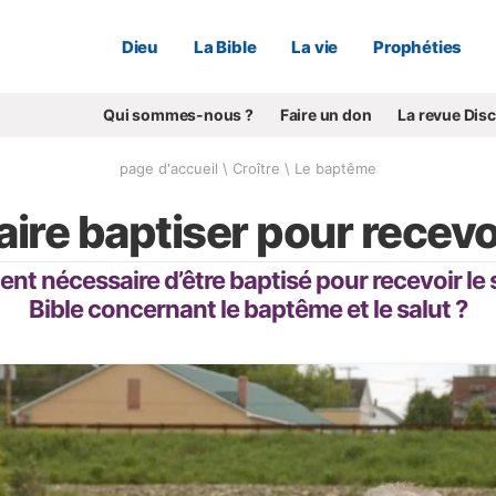
Dieu
La Bible
La vie
Prophéties
Qui sommes-nous ?
Faire un don
La revue Dis
page d'accueil
\
Croître
\
Le baptême
faire baptiser pour recevoi
t nécessaire d’être baptisé pour recevoir le s
Bible concernant le baptême et le salut ?