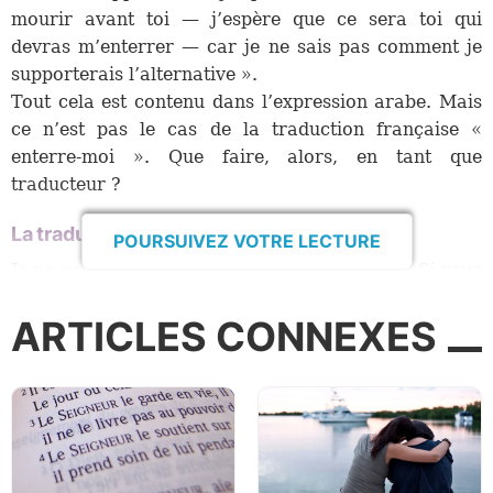
mourir avant toi — j’espère que ce sera toi qui
devras m’enterrer — car je ne sais pas comment je
supporterais l’alternative ».
Tout cela est contenu dans l’expression arabe. Mais
ce n’est pas le cas de la traduction française «
enterre-moi ». Que faire, alors, en tant que
traducteur ?
La traduction est un exercice complexe
POURSUIVEZ VOTRE LECTURE
Je ne pense pas qu’il y ait de réponse unique. Si vous
traduisez par « enterre-moi », vous restez fidèle au
ARTICLES CONNEXES
sens littéral de l’arabe original, tout en créant une
confusion autour d’une expression dont le sens
nécessite un contexte culturel pour être compris. Si
vous traduisez cela par « Je ne peux supporter l’idée
de vivre sans toi », vous restez fidèle à l’intention de
la personne qui a prononcé ces mots, tout en
obscurcissant les termes exacts employés.