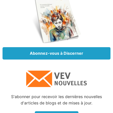
faire confiance à rien. Je ne veux pas vous
convaincre que ce livre saint et sacré est
incompréhensible ou réservé aux seuls spécialistes.
Nos traductions bibliques existent grâce aux efforts
conjugués de vies entières de ceux qui ont
soigneusement préservé les paroles inspirées par
Dieu, et de ceux qui ont oeuvré avec diligence pour
affiner leur compréhension de ces mots anciens,
Abonnez-vous à Discerner
créant ainsi un texte que nous pouvons tous lire dans
une langue compréhensible.
Même si nous pourrions consacrer une vie entière à
explorer les nuances et les détails culturels, une
traduction de la Bible nous apporte toujours ce dont
nous avons besoin pour comprendre qui est Dieu, ce
qu’il fait et ce qu’il attend de nous.
S'abonner pour recevoir les dernières nouvelles
Comme l’écrivait L'apôtre Paul : « Toute Écriture est
d'articles de blogs et de mises à jour.
inspirée de Dieu, et utile pour enseigner, pour
convaincre, pour corriger, pour instruire dans la